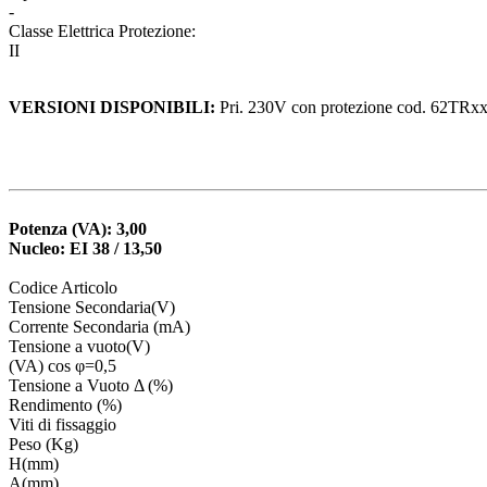
-
Classe Elettrica Protezione:
II
VERSIONI DISPONIBILI:
Pri. 230V con protezione cod. 62TRx
Potenza (VA): 3,00
Nucleo: EI 38 / 13,50
Codice Articolo
Tensione Secondaria(V)
Corrente Secondaria (mA)
Tensione a vuoto(V)
(VA) cos φ=0,5
Tensione a Vuoto Δ (%)
Rendimento (%)
Viti di fissaggio
Peso (Kg)
H(mm)
A(mm)