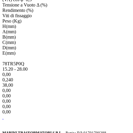
Tensione a Vuoto Δ (%)
Rendimento (%)
Viti di fissaggio
Peso (Kg)
H(mm)
A(mm)
B(mm)
C(mm)
D(mm)
E(mm)
78TR5P0Q
15.20 - 28.00
0,00
0,240
38,00
0,00
0,00
0,00
0,00
0,00
MARINI TRASFORMATORI S.R.L.
- Partita IVA 01791790288