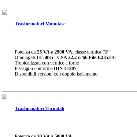
Trasformatori Monofase
Potenza da
25 VA
a
2500 VA
, classe termica
"F"
Omologati
UL5085 - CSA 22.2 n°66 File E235316
Tropicalizzati con vernice a forno
Fissaggio conforme
DIN 41307
Disponibili versioni con doppio isolamento
Trasformatori Toroidali
Potenza da
20 VA
a
5000 VA