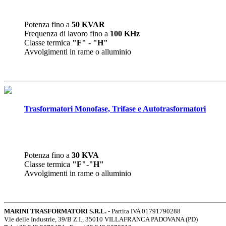
Potenza fino a
50 KVAR
Frequenza di lavoro fino a
100 KHz
Classe termica
"F" - "H"
Avvolgimenti in rame o alluminio
Trasformatori Monofase, Trifase e Autotrasformatori
Potenza fino a
30 KVA
Classe termica
"F"-"H"
Avvolgimenti in rame o alluminio
MARINI TRASFORMATORI S.R.L.
- Partita IVA 01791790288
V.le delle Industrie, 39/B Z.I., 35010 VILLAFRANCA PADOVANA (PD)