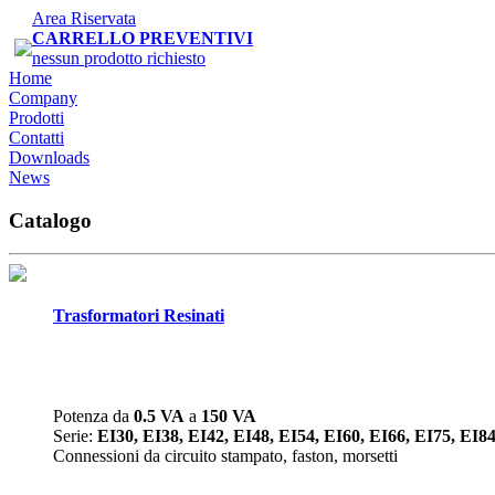
Area Riservata
CARRELLO PREVENTIVI
nessun prodotto richiesto
Home
Company
Prodotti
Contatti
Downloads
News
Catalogo
Trasformatori Resinati
Potenza da
0.5 VA
a
150 VA
Serie:
EI30, EI38, EI42, EI48, EI54, EI60, EI66, EI75, EI8
Connessioni da circuito stampato, faston, morsetti